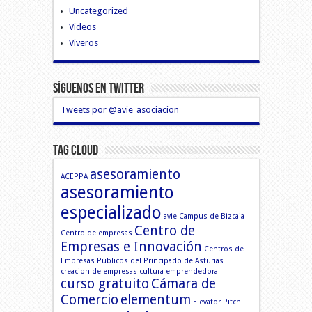
Uncategorized
Videos
Viveros
Síguenos En Twitter
Tweets por @avie_asociacion
Tag Cloud
asesoramiento
ACEPPA
asesoramiento
especializado
avie
Campus de Bizcaia
Centro de
Centro de empresas
Empresas e Innovación
Centros de
Empresas Públicos del Principado de Asturias
creacion de empresas
cultura emprendedora
curso gratuito
Cámara de
Comercio
elementum
Elevator Pitch