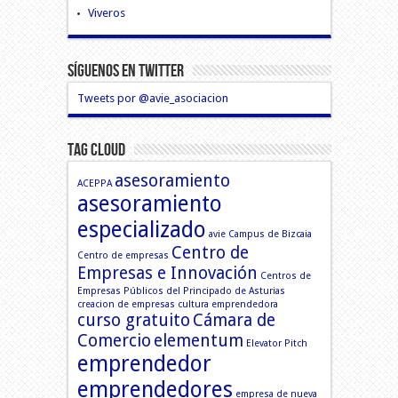
Viveros
Síguenos En Twitter
Tweets por @avie_asociacion
Tag Cloud
asesoramiento
ACEPPA
asesoramiento
especializado
avie
Campus de Bizcaia
Centro de
Centro de empresas
Empresas e Innovación
Centros de
Empresas Públicos del Principado de Asturias
creacion de empresas
cultura emprendedora
curso gratuito
Cámara de
Comercio
elementum
Elevator Pitch
emprendedor
emprendedores
empresa de nueva