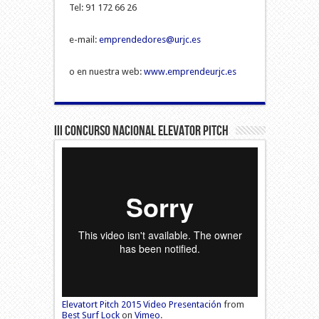
Tel: 91 172 66 26
e-mail:
emprendedores@urjc.es
o en nuestra web:
www.emprendeurjc.es
III Concurso Nacional Elevator Pitch
Elevatort Pitch 2015 Video Presentación
from
Best Surf Lock
on
Vimeo
.