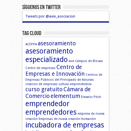
Síguenos En Twitter
Tweets por @avie_asociacion
Tag Cloud
asesoramiento
ACEPPA
asesoramiento
especializado
avie
Campus de Bizcaia
Centro de
Centro de empresas
Empresas e Innovación
Centros de
Empresas Públicos del Principado de Asturias
creacion de empresas
cultura emprendedora
curso gratuito
Cámara de
Comercio
elementum
Elevator Pitch
emprendedor
emprendedores
empresa de nueva
creación
Empresas de nueva creación
formación
incubadora de empresas