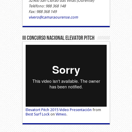
32900 San Cibrao das Viñas (Ourense)
Teléfono: 988 368 148
Fax: 988 368 149
vivero@camaraourense.com
III Concurso Nacional Elevator Pitch
Elevatort Pitch 2015 Video Presentación
from
Best Surf Lock
on
Vimeo
.