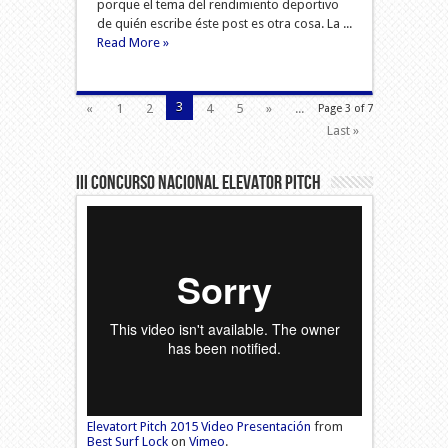
porque el tema del rendimiento deportivo
de quién escribe éste post es otra cosa. La ...
Read More »
3
«
1
2
4
5
»
...
Page 3 of 7
Last »
III Concurso Nacional Elevator Pitch
Elevatort Pitch 2015 Video Presentación
from
Best Surf Lock
on
Vimeo
.