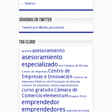
Viveros
Síguenos En Twitter
Tweets por @avie_asociacion
Tag Cloud
asesoramiento
ACEPPA
asesoramiento
especializado
avie
Campus de Bizcaia
Centro de
Centro de empresas
Empresas e Innovación
Centros de
Empresas Públicos del Principado de Asturias
creacion de empresas
cultura emprendedora
curso gratuito
Cámara de
Comercio
elementum
Elevator Pitch
emprendedor
emprendedores
empresa de nueva